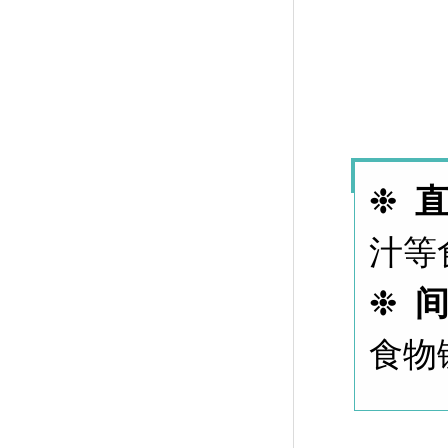
❉
汁等
❉
食物