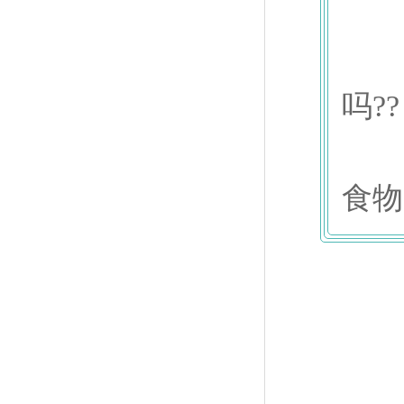
● 
●
吗??
●
食物