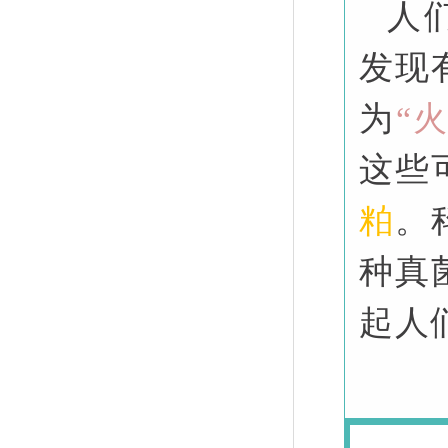
人
发现
为
“
这些
粕
。
种真
起人