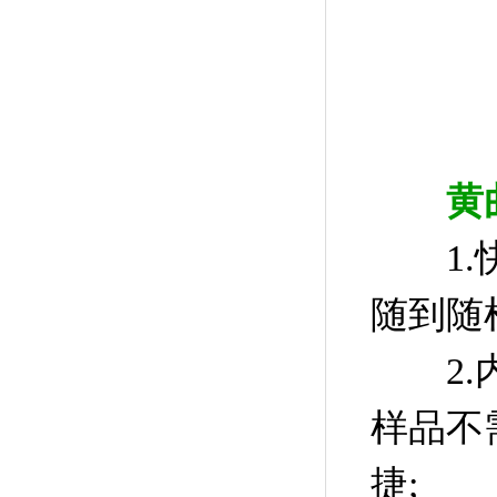
黄
1.快
随到随
2.内
样品不
捷;