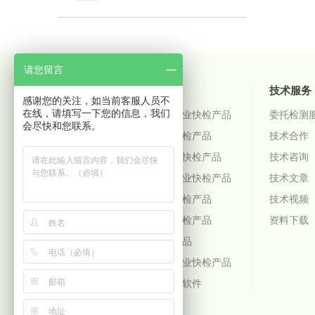
请您留言
关于微测
产品中心
技术服务
感谢您的关注，如当前客服人员不
在线，请填写一下您的信息，我们
微测简介
粮油饲料行业快检产品
委托检测
会尽快和您联系。
企业文化
乳品行业快检产品
技术合作
发展历程
中药材行业快检产品
技术咨询
资质证书
畜禽水产行业快检产品
技术文章
招商代理
蜂蜜行业快检产品
技术视频
人才招聘
蔬菜水果快检产品
资料下载
公司视频
烟草快检产品
动物疫病行业快检产品
检测仪器与软件