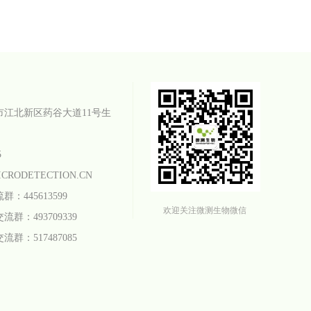
市江北新区药谷大道11号生
5
CRODETECTION.CN
445613599
欢迎关注微测生物微信
群：493709339
群：517487085