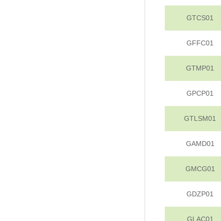
GTCS01
GFFC01
GTMP01
GPCP01
GTLSM01
GAMD01
GMCG01
GDZP01
GLAC01