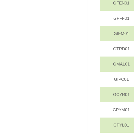
GFEN01
GPFF01
GIFM01
GTRD01
GMAL01
GIPC01
GCYR01
GPYM01
GPYL01