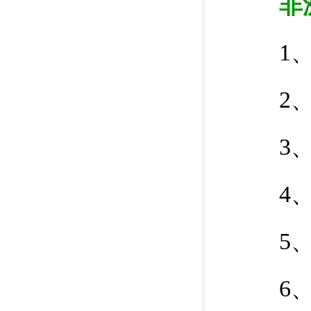
非
1、静
2、反
3、
4、吸
5、
6、加