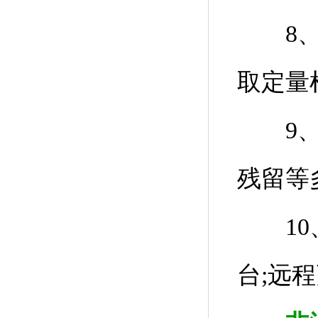
8、通
取定量
9、可
残留等
10、
台;远