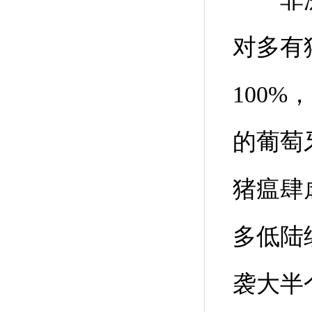
对多有
100
的葡萄
猪瘟肆
多低陆
袭大半