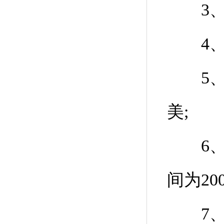
3、荧
4、检
5、采
美;
6、L
间为200μ
7、台内