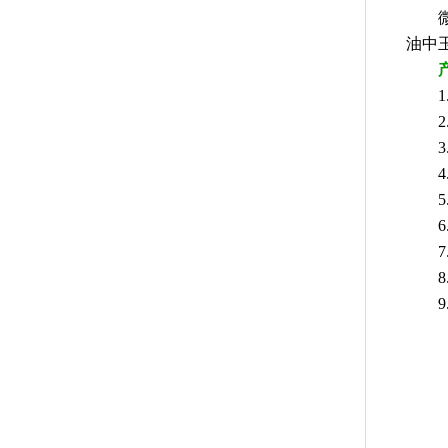
微
油中
1.仪
2.仪器
3.存
4.
5.
6.链
7.
8.
9.