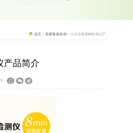
首页
>
真菌毒素检测
>
玉米赤霉烯酮检测仪产...
仪产品简介
到：