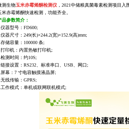
测生物
玉米赤霉烯酮检测仪
，2021中储粮真菌毒素检测项目
玉米赤霉烯酮快速检测，功能齐全。
产品参数简介：
器型号：FD600;
尺寸：249(长)×244.2(宽)×152.9(高)mm;
储容量：100000 条;
打印机：内置热敏打印机;
检测时间：约10S;
接设置：RS232、标准串口、USB、网口;
屏幕：7 寸电容触摸液晶屏;
无线传输：GPRS;
工作模式：单机或联网联机模式;