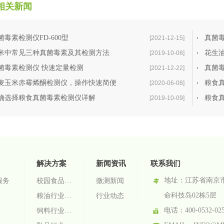
仪 FD600
相关新闻
菌毒素检测仪FD-600型
真菌
[2021-12-15]
米中常见三种真菌毒素及其检测方法
花生
[2019-10-08]
菌毒素检测仪 快速定量检测
真菌毒
[2021-12-22]
麦玉米赤霉烯酮检测仪，操作快速简便
粮食
[2020-06-08]
确选择粮食真菌毒素检测仪详解
粮食
[2019-10-09]
解决方案
新闻资讯
联系我们
地址：
江苏省南京
服务
校园食品安全智慧监管系统
微测新闻
命科技岛02栋5层
粮油行业检测解决方案
行业动态
电话：400-0532-02
饲料行业检测解决方案