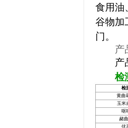
食用油
谷物加
门。
产品
产品型
检
检
黄曲
玉米
呕
赭
伏