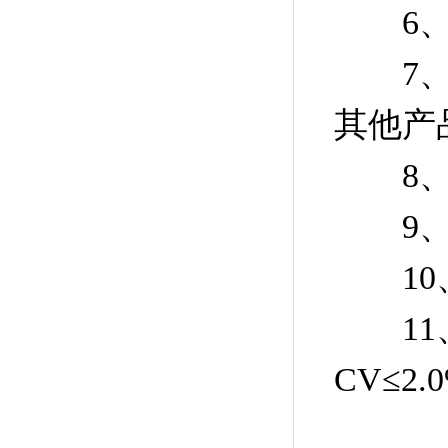
6、附
7、检
其他产品
8、激
9、打
10、
11、
CV≤2.0