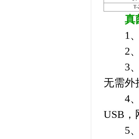
T
真
1、屏
2、检
3、结
无需外
4、检
USB
5、连