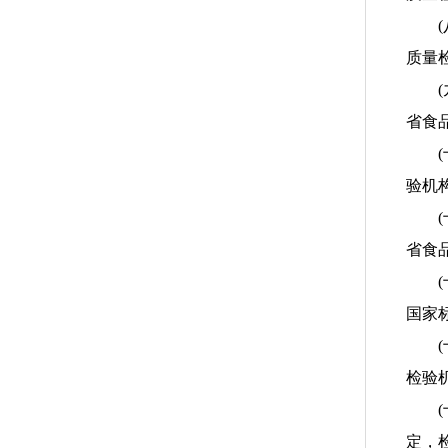
(八
质量
(九
省食
(十
验机
(十
省食
(十
国家
(十
检验
(十
定，