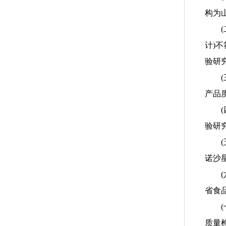
构为
(二
计)
验研
(三
产品
(四
验研
(五
诺沙
(六
省食
(七
质量