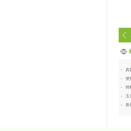
真
便
饲
玉
兽