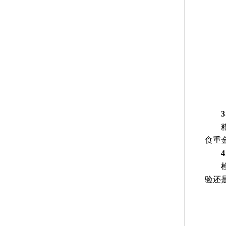
粮食
食重
4
检测
验还