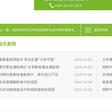
上一篇：储存条件对玉米胚及粕和毛油中呕吐毒素含
返回列表
量的影响
相关新闻
菌毒素检测技术 荧光定量“大有可观”
大米
[2020-09-22]
携式重金属检测仪 分享粮食重金属检测
饲料
[2020-09-03]
料呕吐毒素快速检测卡，替代进口产品
非洲
[2020-05-08]
米赤霉烯酮检测卡的优势
粮食
[2024-04-30]
药在动物源食品中的残留超标的原因
饲料
[2021-03-29]