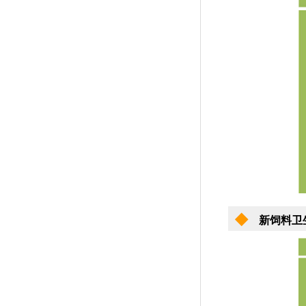
◆
新饲料卫