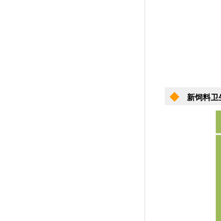
◆
新饲料卫