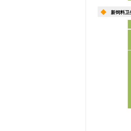
◆
新饲料卫