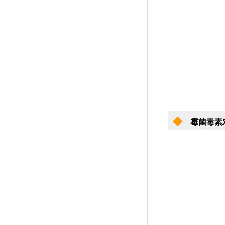
◆
霉菌毒素