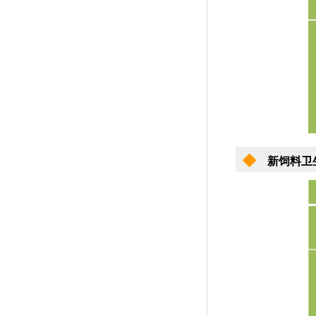
◆
新饲料卫