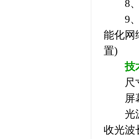
8、可
9、溯
能化网
置)
技
尺寸和重
屏幕和
光源及
收光波长