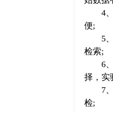
4、7
便;
5、强
检索;
6、仪
择，实
7、检
检;