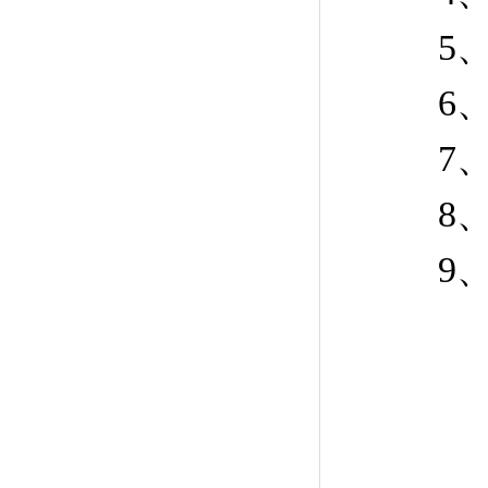
5、
6、
7、
8、
9、