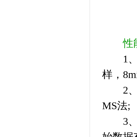
性
1、操
样，8
2、检
MS法;
3
始数据