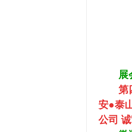
展
第
安●泰
公司 